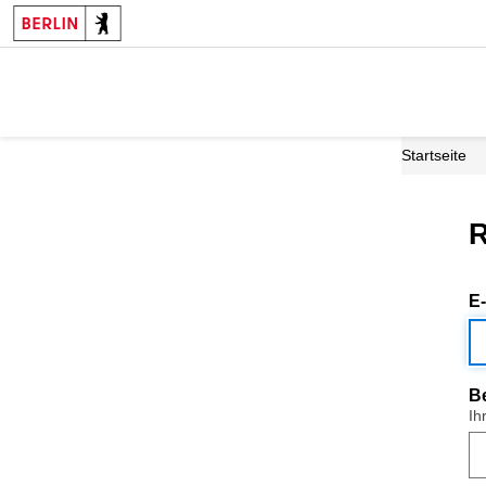
Startseite
R
E
B
Ih