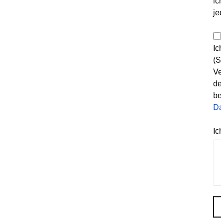
ic
je
Ic
(S
Ve
de
be
D
Ic