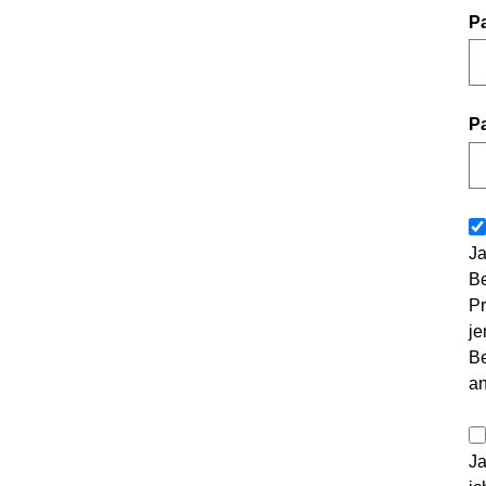
P
P
Ja
Be
Pr
je
Be
a
Ja