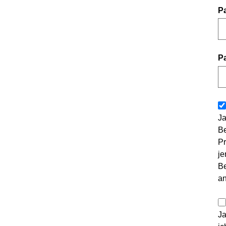
P
P
Ja
Be
Pr
je
Be
a
Ja