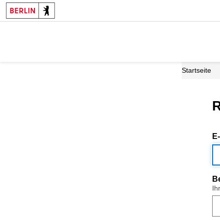
Startseite
R
E
B
Ih