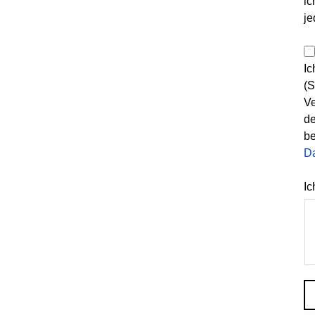
ic
je
Ic
(S
Ve
de
be
D
Ic