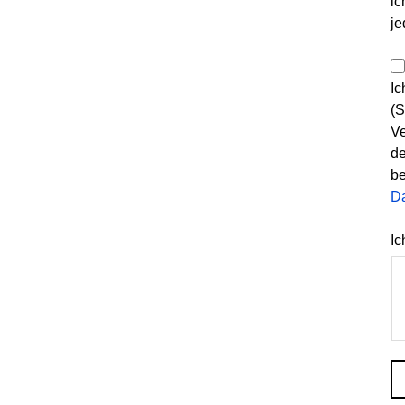
ic
je
Ic
(S
Ve
de
be
D
Ic