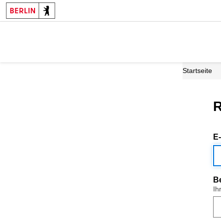
Startseite
R
E
B
Ih