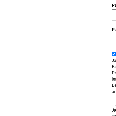
P
P
Ja
Be
Pr
je
Be
a
Ja