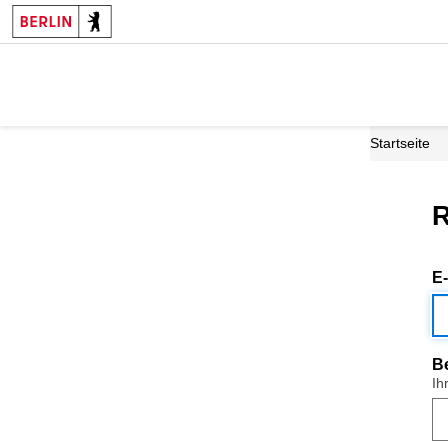
Startseite
R
E
B
Ih