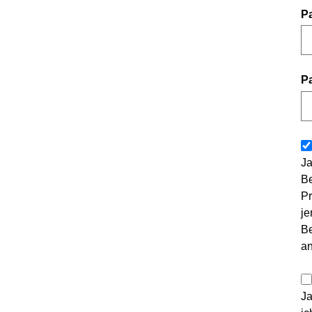
P
P
Ja
Be
Pr
je
Be
a
Ja