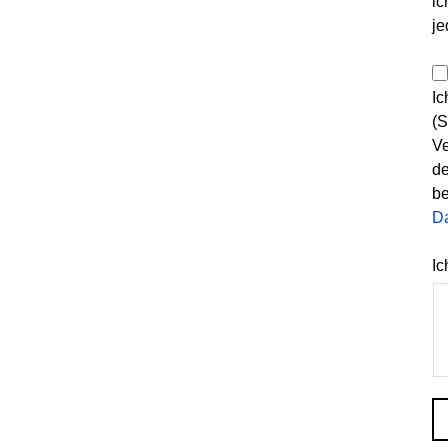
ic
je
Ic
(S
Ve
de
be
D
Ic