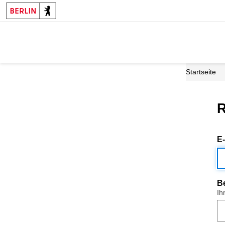
Startseite
R
E
B
Ih