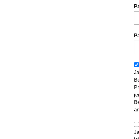
P
P
Ja
Be
Pr
je
Be
a
Ja