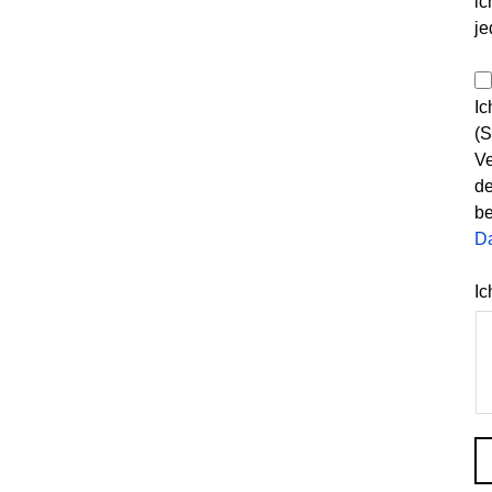
ic
je
Ic
(S
Ve
de
be
D
Ic