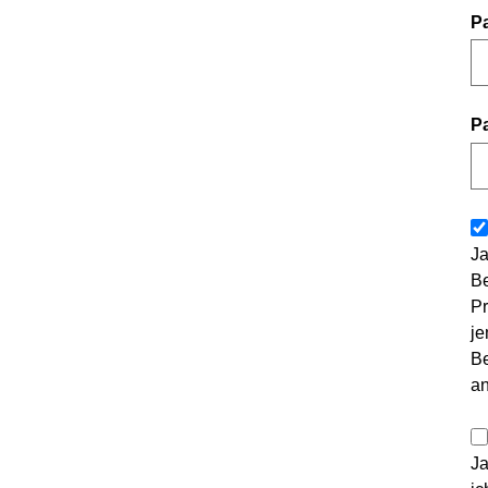
P
P
Ja
Be
Pr
je
Be
a
Ja