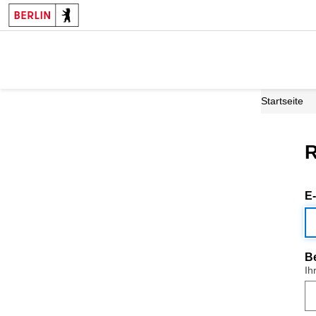
Startseite
R
E
B
Ih