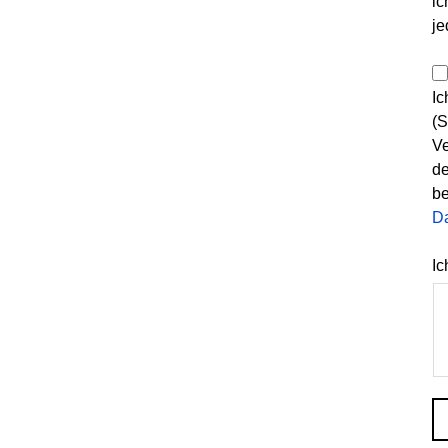
ic
je
Ic
(S
Ve
de
be
D
Ic