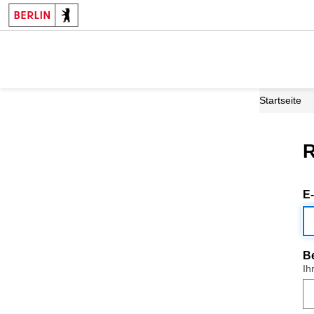
Startseite
R
E
B
Ih