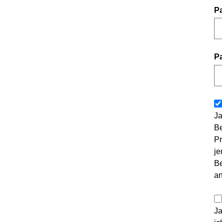
P
P
Ja
Be
Pr
je
Be
a
Ja