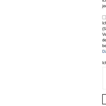
ic
je
Ic
(S
Ve
de
be
D
Ic