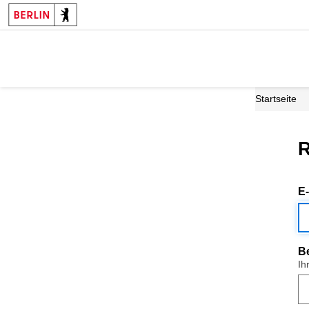
Startseite
R
E
B
Ih