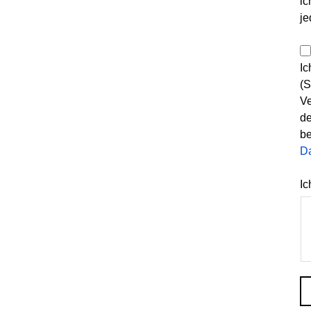
ic
je
Ic
(S
Ve
de
be
D
Ic