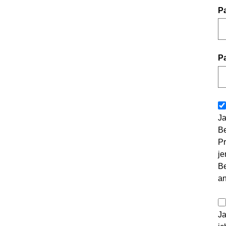
P
P
Ja
Be
Pr
je
Be
a
Ja