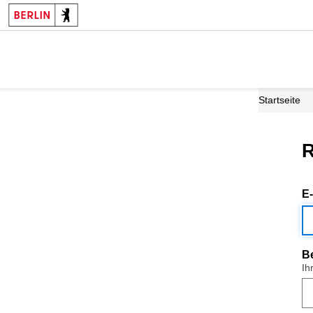
Startseite
R
E
B
Ih