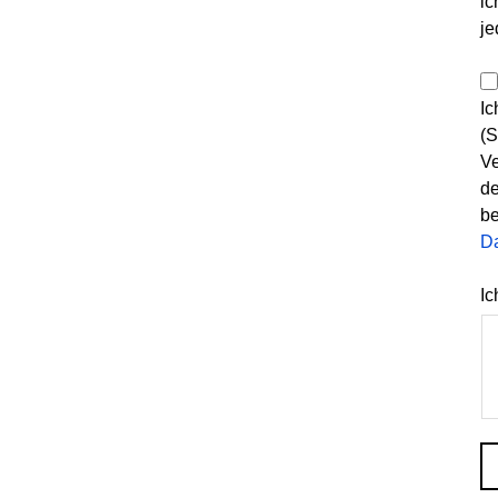
ic
je
Ic
(S
Ve
de
be
D
Ic