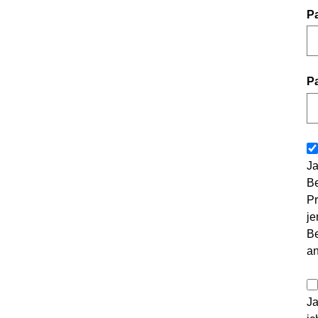
P
P
Ja
Be
Pr
je
Be
a
Ja