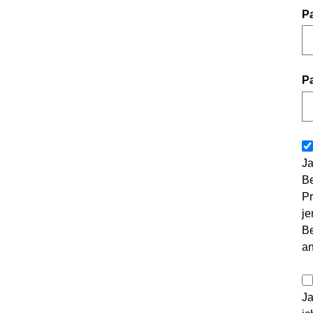
P
P
Ja
Be
Pr
je
Be
a
Ja