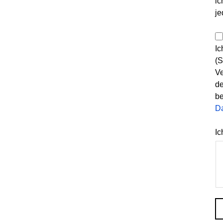
ic
je
Ic
(S
Ve
de
be
D
Ic