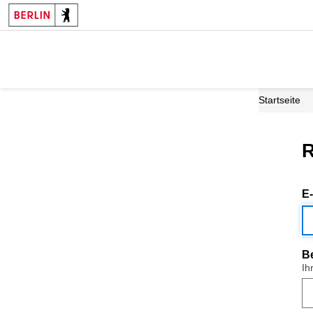
Startseite
R
E
B
Ih