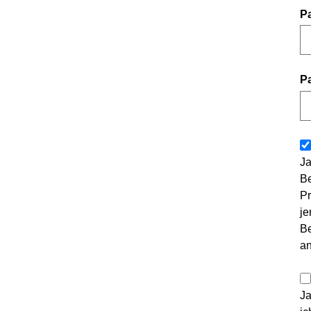
P
P
Ja
Be
Pr
je
Be
a
Ja