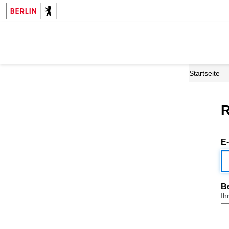
Startseite
R
E
B
Ih