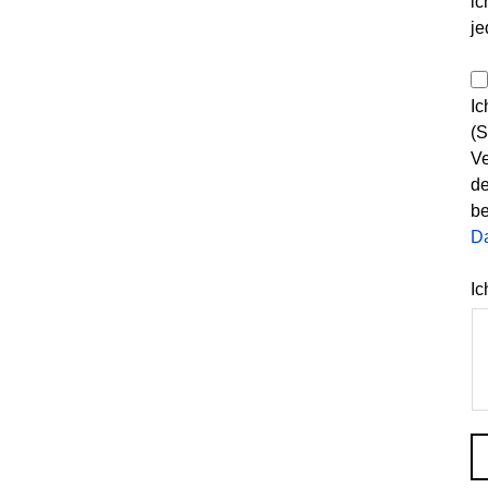
ic
je
Ic
(S
Ve
de
be
D
Ic