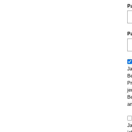
P
P
Ja
Be
Pr
je
Be
a
Ja