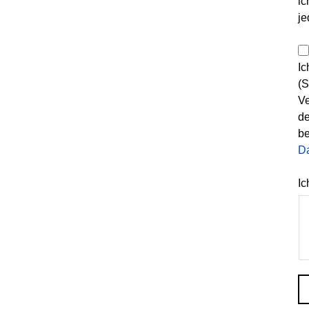
ic
je
Ic
(S
Ve
de
be
D
Ic