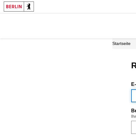
Startseite
R
E
B
Ih