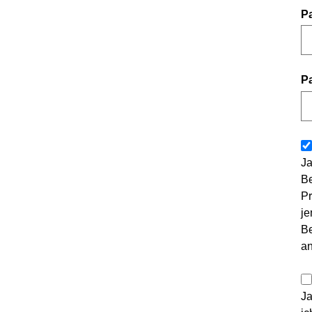
P
P
Ja
Be
Pr
je
Be
a
Ja