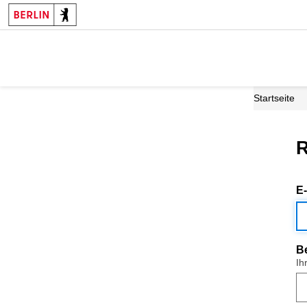
Startseite
R
E
B
Ih