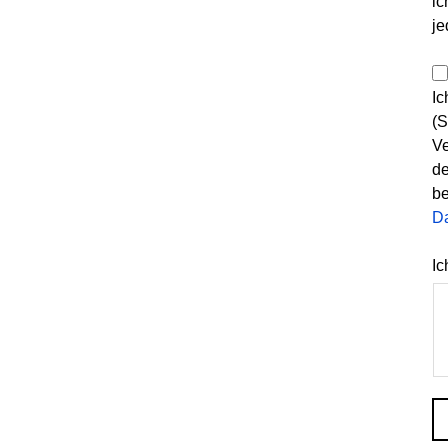
ic
je
Ic
(S
Ve
de
be
D
Ic