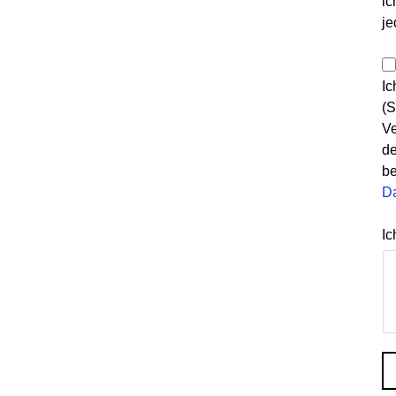
ic
je
Ic
(S
Ve
de
be
D
Ic