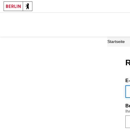
Startseite
R
E
B
Ih