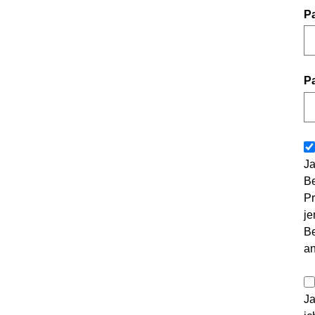
P
P
Ja
Be
Pr
je
Be
a
Ja