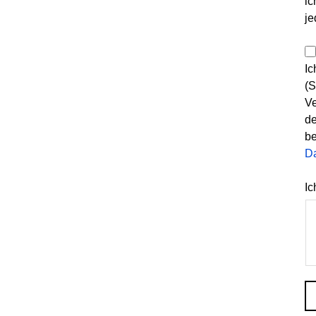
ic
je
Ic
(S
Ve
de
be
D
Ic