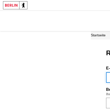
Startseite
R
E
B
Ih