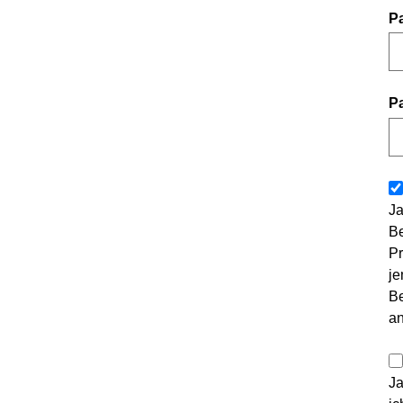
P
P
Ja
Be
Pr
je
Be
a
Ja