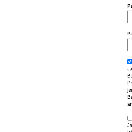
P
P
Ja
Be
Pr
je
Be
a
Ja