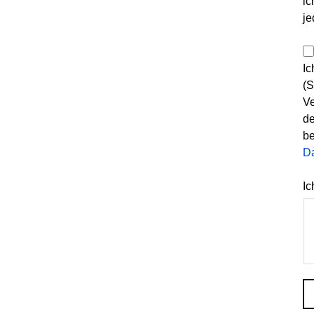
ic
je
Ic
(S
Ve
de
be
D
Ic