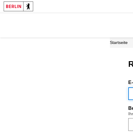
Startseite
R
E
B
Ih