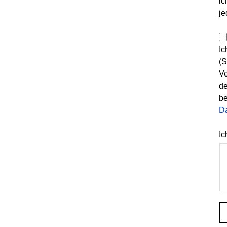
ic
je
Ic
(S
Ve
de
be
D
Ic