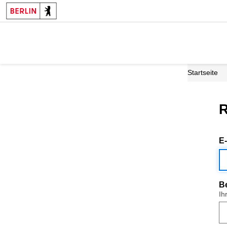
Startseite
R
E
B
Ih