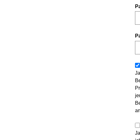
P
P
Ja
Be
Pr
je
Be
a
Ja